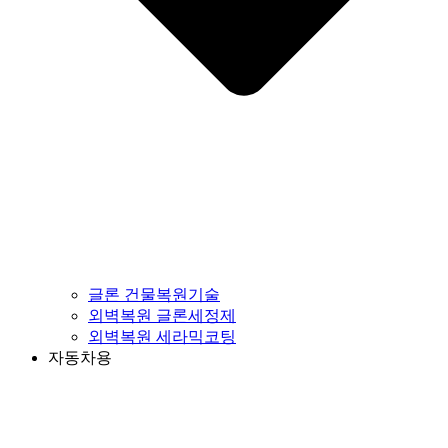
글론 건물복원기술
외벽복원 글론세정제
외벽복원 세라믹코팅
자동차용