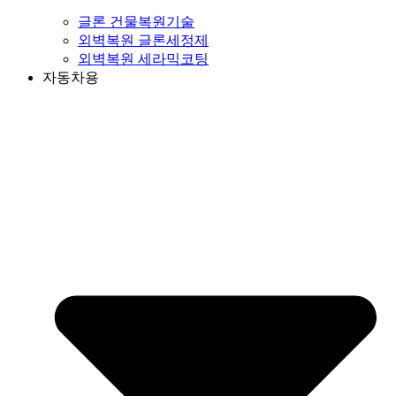
글론 건물복원기술
외벽복원 글론세정제
외벽복원 세라믹코팅
자동차용