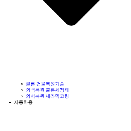
글론 건물복원기술
외벽복원 글론세정제
외벽복원 세라믹코팅
자동차용