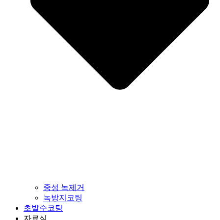
중성 녹제거
녹방지코팅
초발수코팅
자료실