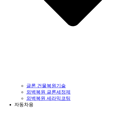
글론 건물복원기술
외벽복원 글론세정제
외벽복원 세라믹코팅
자동차용