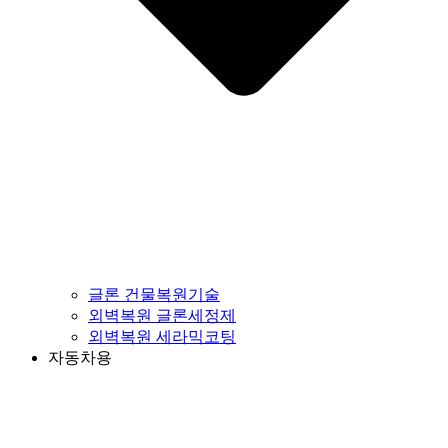
글론 건물복원기술
외벽복원 글론세정제
외벽복원 세라믹코팅
자동차용