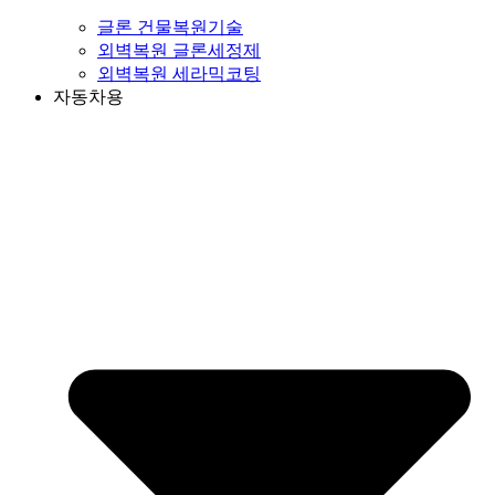
글론 건물복원기술
외벽복원 글론세정제
외벽복원 세라믹코팅
자동차용